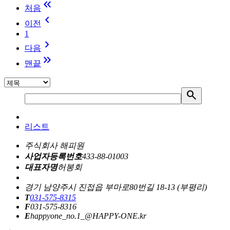
keyboard_double_arrow_left
처음
keyboard_arrow_left
이전
1
keyboard_arrow_right
다음
keyboard_double_arrow_right
맨끝
search
리스트
주식회사 해피원
사업자등록번호
433-88-01003
대표자명
허봉회
경기 남양주시 진접읍 부마로80번길 18-13 (부평리)
T
031-575-8315
F
031-575-8316
E
happyone_no.1_@HAPPY-ONE.kr