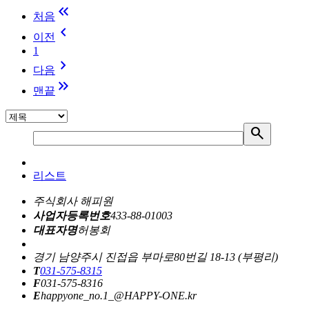
keyboard_double_arrow_left
처음
keyboard_arrow_left
이전
1
keyboard_arrow_right
다음
keyboard_double_arrow_right
맨끝
search
리스트
주식회사 해피원
사업자등록번호
433-88-01003
대표자명
허봉회
경기 남양주시 진접읍 부마로80번길 18-13 (부평리)
T
031-575-8315
F
031-575-8316
E
happyone_no.1_@HAPPY-ONE.kr