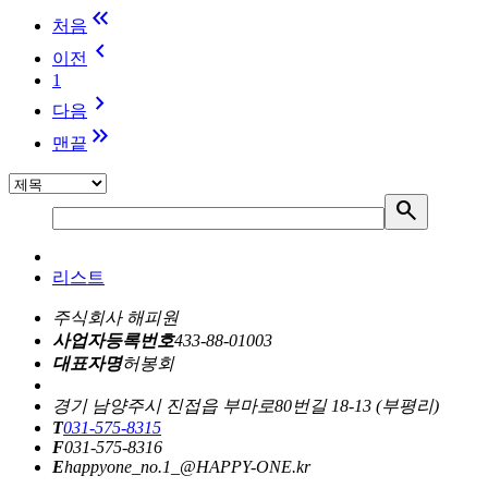
keyboard_double_arrow_left
처음
keyboard_arrow_left
이전
1
keyboard_arrow_right
다음
keyboard_double_arrow_right
맨끝
search
리스트
주식회사 해피원
사업자등록번호
433-88-01003
대표자명
허봉회
경기 남양주시 진접읍 부마로80번길 18-13 (부평리)
T
031-575-8315
F
031-575-8316
E
happyone_no.1_@HAPPY-ONE.kr