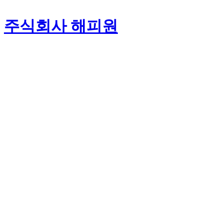
주식회사 해피원